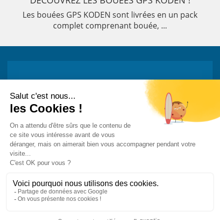
DÉCOUVREZ LES BOUÉES GPS KODEN !
Les bouées GPS KODEN sont livrées en un pack
complet comprenant bouée, ...
Restez informé !
Abonnez-vous à la newsletter et recevez
toutes les actualités de PST
Mon adresse e-mail est...
-
-
-
Mentions légales
Vie privée
Plan du site
Contact