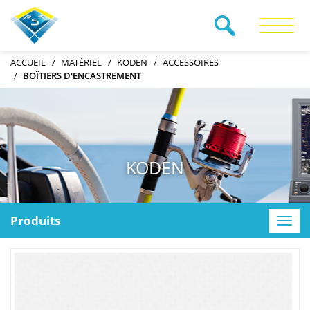
RECHERCHE
ACCUEIL
MATÉRIEL
KODEN
ACCESSOIRES
BOÎTIERS D'ENCASTREMENT
KODEN
Produits
Toggle
naviga