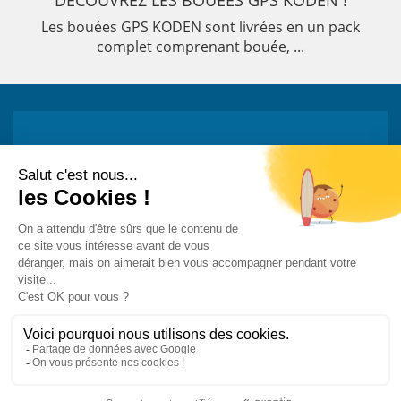
DÉCOUVREZ LES BOUÉES GPS KODEN !
Les bouées GPS KODEN sont livrées en un pack
complet comprenant bouée, ...
Restez informé !
Abonnez-vous à la newsletter et recevez
toutes les actualités de PST
Mon adresse e-mail est...
-
-
-
Mentions légales
Vie privée
Plan du site
Contact