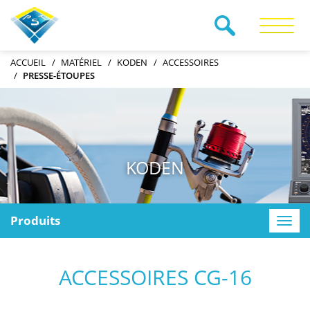
RECHERCHE
ACCUEIL
MATÉRIEL
KODEN
ACCESSOIRES
PRESSE-ÉTOUPES
KODEN
Produits
Toggle
naviga
ACCESSOIRES CG-16