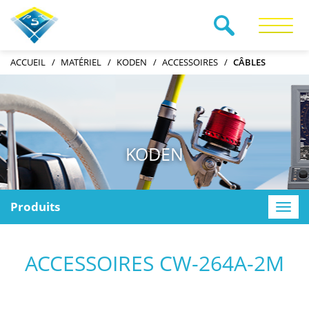
RECHERCHE
ACCUEIL
MATÉRIEL
KODEN
ACCESSOIRES
CÂBLES
KODEN
Produits
Toggle
naviga
ACCESSOIRES CW-264A-2M