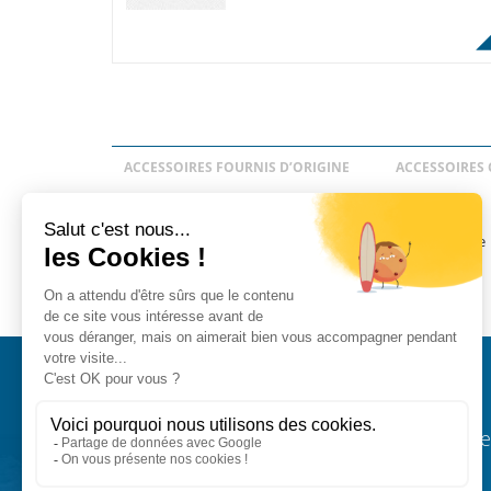
ACCESSOIRES FOURNIS D’ORIGINE
ACCESSOIRES 
Koden_general_brochure-angl.pdf - Catalogue
KODEN
Restez informé !
Abonnez-vous à la newsletter et receve
les actualités de PST