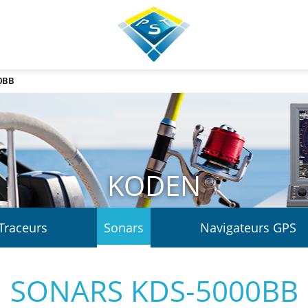
0BB
KODEN
Traceurs
Sonars
Navigateurs GPS
SONARS KDS-5000BB